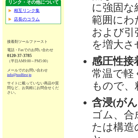
リンク・その他について
に強固な
相互リンク集
範囲にわ
店長のコラム
および引
を増大さ
接着剤ツールファースト
電話・Faxでのお問い合わせ
0120-37-3785
感圧性接
（平日AM9:00～PM5:00）
常温で軽
メールでのお問い合わせ
info@toolfirst.jp
もので、
サイトに載っていない商品や質
問など、お気軽にお問合せくだ
さい。
含浸(がん
ゴム、合
たは構造