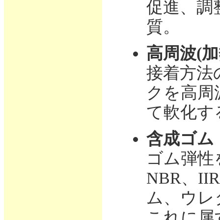
促進、調
質。
高周波(加
接着方法
クを高周
て軟化す
含成ゴム
ゴム弾性
NBR、I
ム、ウレ
これに属