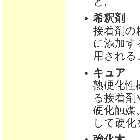
と。
希釈剤
接着剤の
に添加す
用される
キュア
熟硬化性
る接着剤
硬化触媒
して硬化
強化木