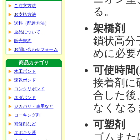
ご注文方法
る。
お支払方法
送料（配達方法）
架橋剤
返品について
鎖状高分
販売規約
お問い合わせフォーム
めに必要
商品カテゴリ
可使時間
木工ボンド
接着剤に
速乾ボンド
コンクリボンド
合した後
ネダボンド
なくなる
ジカバリ・束用など
コーキング剤
可塑剤
補修剤など
エポキシ系
ゴムまた