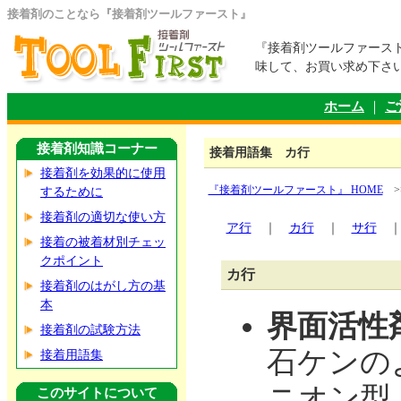
接着剤のことなら『接着剤ツールファースト』
『接着剤ツールファース
味して、お買い求め下さ
ホーム
｜
ご
接着剤知識コーナー
接着用語集 カ行
接着剤を効果的に使用
『接着剤ツールファースト』 HOME
>
するために
接着剤の適切な使い方
ア行
｜
カ行
｜
サ行
接着の被着材別チェッ
クポイント
カ行
接着剤のはがし方の基
本
界面活性
接着剤の試験方法
石ケンの
接着用語集
ニオン型
このサイトについて