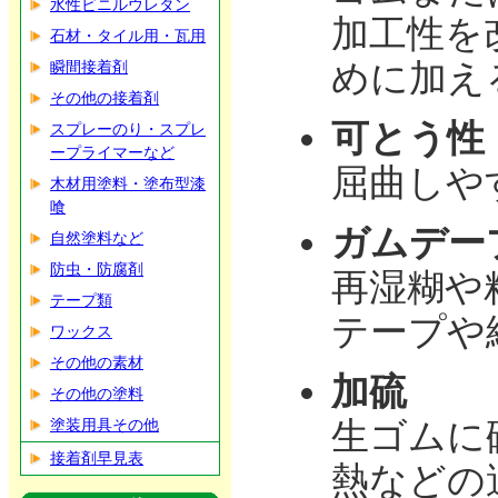
水性ビニルウレタン
加工性を
石材・タイル用・瓦用
めに加え
瞬間接着剤
その他の接着剤
可とう性
スプレーのり・スプレ
ープライマーなど
屈曲しや
木材用塗料・塗布型漆
喰
ガムデー
自然塗料など
防虫・防腐剤
再湿糊や
テープ類
テープや
ワックス
その他の素材
加硫
その他の塗料
生ゴムに
塗装用具その他
接着剤早見表
熱などの