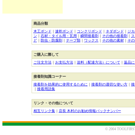
商品分類
木工ボンド
｜
速乾ボンド
｜
コンクリボンド
｜
ネダボンド
｜
ジカ
ン
｜
石材・タイル用・瓦用
｜
瞬間接着剤
｜
その他の接着剤
｜
ス
ど
｜
防虫・防腐剤
｜
テープ類
｜
ワックス
｜
その他の素材
｜
その
ご購入に際して
ご注文方法
｜
お支払方法
｜
送料（配達方法）について
｜
返品に
接着剤知識コーナー
接着剤を効果的に使用するために
｜
接着剤の適切な使い方
｜
接
｜
接着用語集
リンク・その他について
相互リンク集
｜
店長 木村のお勧め情報バックナンバー
© 2004 TOOLFIRST. 