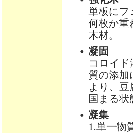
単板にフ
何枚か重
木材。
凝固
コロイド
質の添加
より、豆
国まる状
凝集
1.単一