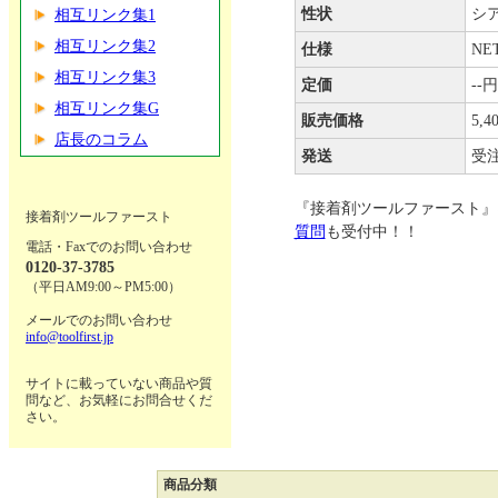
性状
シ
相互リンク集1
相互リンク集2
仕様
NE
相互リンク集3
定価
--円
相互リンク集G
販売価格
5,4
店長のコラム
発送
受
『接着剤ツールファースト』
接着剤ツールファースト
質問
も受付中！！
電話・Faxでのお問い合わせ
0120-37-3785
（平日AM9:00～PM5:00）
メールでのお問い合わせ
info@toolfirst.jp
サイトに載っていない商品や質
問など、お気軽にお問合せくだ
さい。
商品分類