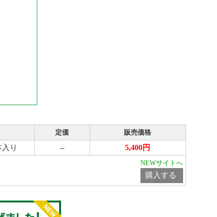
定価
販売価格
0本入り
--
5,400円
NEWサイトへ
購入する