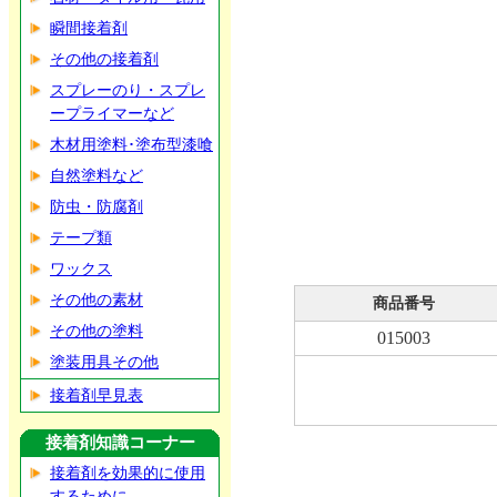
瞬間接着剤
その他の接着剤
スプレーのり・スプレ
ープライマーなど
木材用塗料･塗布型漆喰
自然塗料など
防虫・防腐剤
テープ類
ワックス
その他の素材
商品番号
その他の塗料
015003
塗装用具その他
接着剤早見表
接着剤知識コーナー
接着剤を効果的に使用
するために