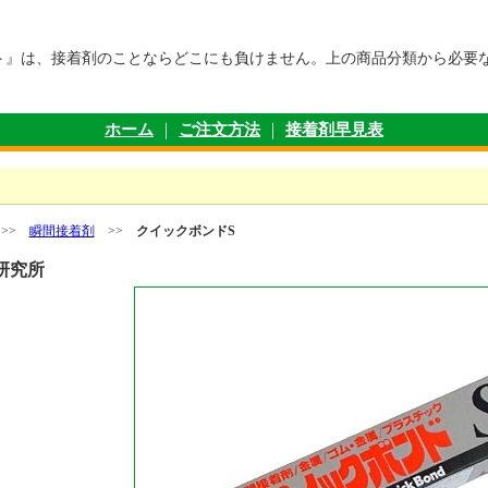
ト』は、接着剤のことならどこにも負けません。上の商品分類から必要
ホーム
｜
ご注文方法
｜
接着剤早見表
>>
瞬間接着剤
>>
クイックボンドS
研究所