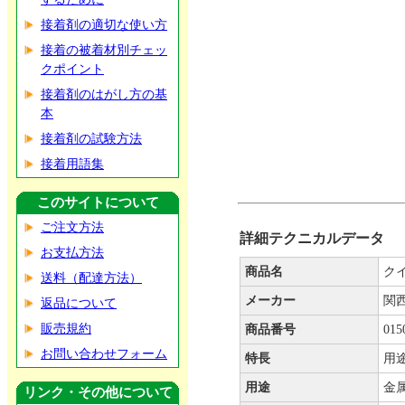
接着剤の適切な使い方
接着の被着材別チェッ
クポイント
接着剤のはがし方の基
本
接着剤の試験方法
接着用語集
このサイトについて
ご注文方法
詳細テクニカルデータ
お支払方法
商品名
ク
送料（配達方法）
メーカー
関
返品について
販売規約
商品番号
015
お問い合わせフォーム
特長
用
用途
金
リンク・その他について