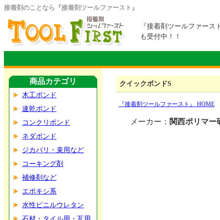
接着剤のことなら『接着剤ツールファースト』
『接着剤ツールファース
も受付中！！
商品カテゴリ
クイックボンドS
木工ボンド
『接着剤ツールファースト』 HOME
速乾ボンド
メーカー：
関西ポリマー
コンクリボンド
ネダボンド
ジカバリ・束用など
コーキング剤
補修剤など
エポキシ系
水性ビニルウレタン
石材・タイル用・瓦用