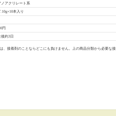
アノアクリレート系
T.10g×10本入り
00円
注後約3日
は、接着剤のことならどこにも負けません。上の商品分類から必要な接