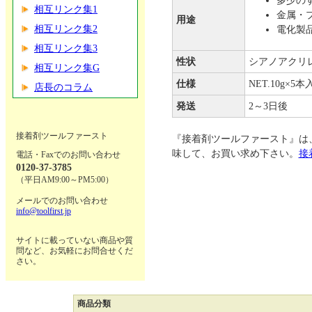
多少の
相互リンク集1
金属・
用途
相互リンク集2
電化製
相互リンク集3
性状
シアノアクリ
相互リンク集G
仕様
NET.10g×5本
店長のコラム
発送
2～3日後
接着剤ツールファースト
『接着剤ツールファースト』は
味して、お買い求め下さい。
接
電話・Faxでのお問い合わせ
0120-37-3785
（平日AM9:00～PM5:00）
メールでのお問い合わせ
info@toolfirst.jp
サイトに載っていない商品や質
問など、お気軽にお問合せくだ
さい。
商品分類