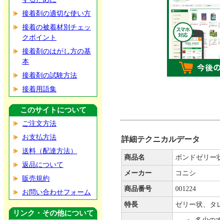
接着剤の適切な使い方
接着の被着材別チェッ
クポイント
接着剤のはがし方の基
本
接着剤の試験方法
接着用語集
このサイトについて
ご注文方法
お支払方法
詳細テクニカルデータ
送料（配達方法）
商品名
ボンドゼリー
返品について
メーカー
コニシ
販売規約
商品番号
001224
お問い合わせフォーム
特長
ゼリー状、タ
リンク・その他について