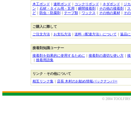
木工ボンド
｜
速乾ボンド
｜
コンクリボンド
｜
ネダボンド
｜
ジカ
ン
｜
石材・タイル用・瓦用
｜
瞬間接着剤
｜
その他の接着剤
｜
ス
ど
｜
防虫・防腐剤
｜
テープ類
｜
ワックス
｜
その他の素材
｜
その
ご購入に際して
ご注文方法
｜
お支払方法
｜
送料（配達方法）について
｜
返品に
接着剤知識コーナー
接着剤を効果的に使用するために
｜
接着剤の適切な使い方
｜
接
｜
接着用語集
リンク・その他について
相互リンク集
｜
店長 木村のお勧め情報バックナンバー
© 2004 TOOLFIRST. 