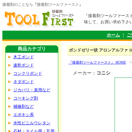
接着剤のことなら『接着剤ツールファースト』
『接着剤ツールファース
味して、お買い求め下さ
ホーム
｜
ご
商品カテゴリ
ボンドゼリー状 アロンアルファ 10
木工ボンド
『接着剤ツールファースト』 HOME
>
速乾ボンド
メーカー：
コニシ
コンクリボンド
ネダボンド
ジカバリ・束用など
コーキング剤
補修剤など
エポキシ系
水性ビニルウレタン
石材・タイル用・瓦用