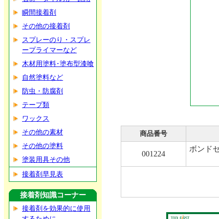
瞬間接着剤
その他の接着剤
スプレーのり・スプレ
ープライマーなど
木材用塗料･塗布型漆喰
自然塗料など
防虫・防腐剤
テープ類
ワックス
その他の素材
商品番号
その他の塗料
ボンド
001224
塗装用具その他
接着剤早見表
接着剤知識コーナー
接着剤を効果的に使用
するために