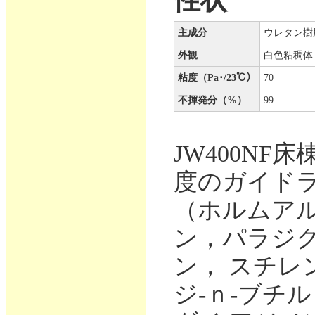
性状
主成分
ウレタン樹
外観
白色粘稠体
粘度（Pa･/23℃）
70
不揮発分（%）
99
JW400N
度のガイドラ
（ホルムア
ン，パラジ
ン， スチレ
ジ-ｎ-ブチ