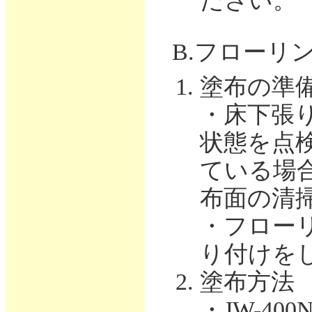
ださい。
B.フローリ
塗布の準
・床下張
状態を点
ている場
布面の清
・フロー
り付けを
塗布方法
・JW-4