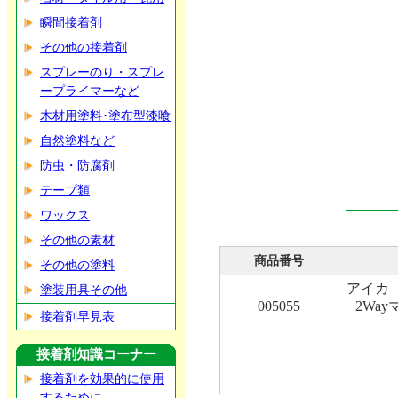
瞬間接着剤
その他の接着剤
スプレーのり・スプレ
ープライマーなど
木材用塗料･塗布型漆喰
自然塗料など
防虫・防腐剤
テープ類
ワックス
その他の素材
商品番号
その他の塗料
アイカ J
塗装用具その他
005055
2Wa
接着剤早見表
接着剤知識コーナー
接着剤を効果的に使用
するために