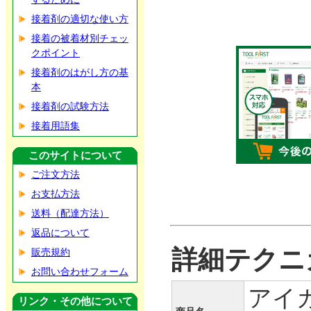
接着剤の適切な使い方
接着の被着材別チェッ
クポイント
接着剤のはがし方の基
本
接着剤の試験方法
接着用語集
このサイトについて
ご注文方法
お支払方法
送料（配達方法）
返品について
詳細テクニ
販売規約
お問い合わせフォーム
アイカ
リンク・その他について