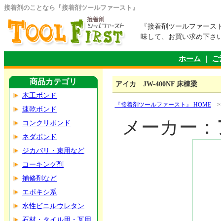
接着剤のことなら『接着剤ツールファースト』
『接着剤ツールファース
味して、お買い求め下さ
ホーム
｜
ご
商品カテゴリ
アイカ JW-400NF 床棟梁
木工ボンド
『接着剤ツールファースト』 HOME
>
速乾ボンド
メーカー：
コンクリボンド
ネダボンド
ジカバリ・束用など
コーキング剤
補修剤など
エポキシ系
水性ビニルウレタン
石材・タイル用・瓦用