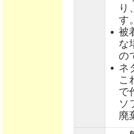
り
す
被
な
の
ネ
こ
で
ソ
廃