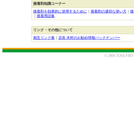
接着剤知識コーナー
接着剤を効果的に使用するために
｜
接着剤の適切な使い方
｜
接
｜
接着用語集
リンク・その他について
相互リンク集
｜
店長 木村のお勧め情報バックナンバー
© 2004 TOOLFIRST. 