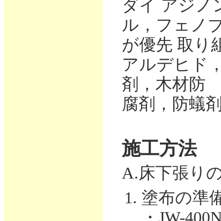
ダイ アジノ
ル，フェノ
が優先 取り
アルデヒド
剤，木材防
腐剤，防蟻
施工方法
A.床下張り
塗布の準
・JW-4