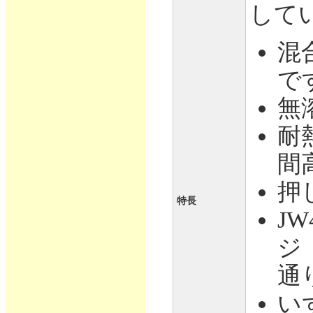
して
混
で
無
耐
間
押
特長
J
ジ
通
い