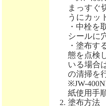
まっすぐ
うにカッ
・中栓を
シールに
・塗布す
態を点検
いる場合
の清掃を
※JW-4
紙使用手
塗布方法