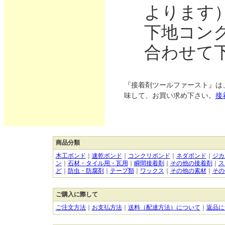
よります
下地コン
合わせて
『接着剤ツールファースト』は
味して、お買い求め下さい。
接
商品分類
木工ボンド
｜
速乾ボンド
｜
コンクリボンド
｜
ネダボンド
｜
ジカ
ン
｜
石材・タイル用・瓦用
｜
瞬間接着剤
｜
その他の接着剤
｜
ス
ど
｜
防虫・防腐剤
｜
テープ類
｜
ワックス
｜
その他の素材
｜
その
ご購入に際して
ご注文方法
｜
お支払方法
｜
送料（配達方法）について
｜
返品に