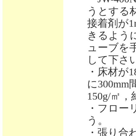
うとする
接着剤が1
きるよう
ューブを
して下さ
・床材が18
に300m
150g/㎡
・フロー
う。
・張り合