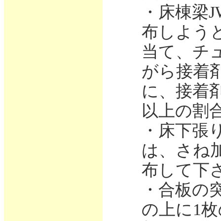
・床棟梁J
布しよう
当て、チ
がら接着
に、接着剤
以上の割
・床下張
は、さね
布して下
・合板の
の上に1