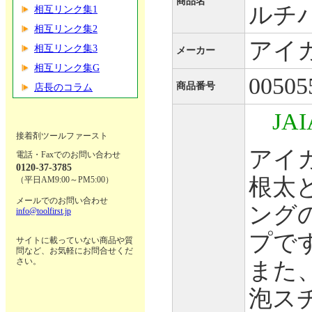
商品名
ルチ
相互リンク集1
相互リンク集2
アイ
相互リンク集3
メーカー
相互リンク集G
00505
商品番号
店長のコラム
JA
接着剤ツールファースト
アイカ
電話・Faxでのお問い合わせ
0120-37-3785
根太
（平日AM9:00～PM5:00）
メールでのお問い合わせ
ング
info@toolfirst.jp
プで
サイトに載っていない商品や質
問など、お気軽にお問合せくだ
さい。
また
泡ス